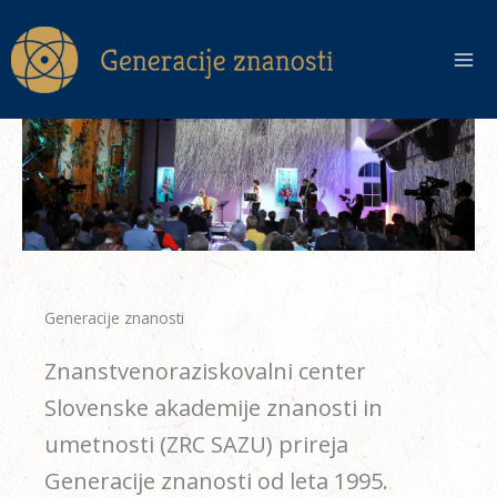
Skip
to
content
Generacije znanosti
Znanstvenoraziskovalni center
Slovenske akademije znanosti in
umetnosti (
ZRC SAZU
) prireja
Generacije znanosti od leta 1995.