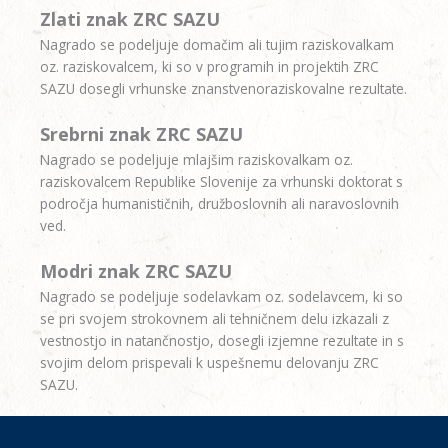
Zlati znak ZRC SAZU
Nagrado se podeljuje domačim ali tujim raziskovalkam
oz. raziskovalcem, ki so v programih in projektih ZRC
SAZU dosegli vrhunske znanstvenoraziskovalne rezultate.
Srebrni znak ZRC SAZU
Nagrado se podeljuje mlajšim raziskovalkam oz.
raziskovalcem Republike Slovenije za vrhunski doktorat s
področja humanističnih, družboslovnih ali naravoslovnih
ved.
Modri znak ZRC SAZU
Nagrado se podeljuje sodelavkam oz. sodelavcem, ki so
se pri svojem strokovnem ali tehničnem delu izkazali z
vestnostjo in natančnostjo, dosegli izjemne rezultate in s
svojim delom prispevali k uspešnemu delovanju ZRC
SAZU.